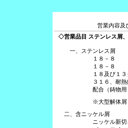
営業内容及
◇営業品目 ステンレス屑
一、ステンレス屑
１８－８ 新切
１８－８ ダ
１８及び１３ク
３１６、耐熱鋼
配合（鋳物用）
※大型解体屑（要解
二、含ニッケル屑
ニッケル新切、シ