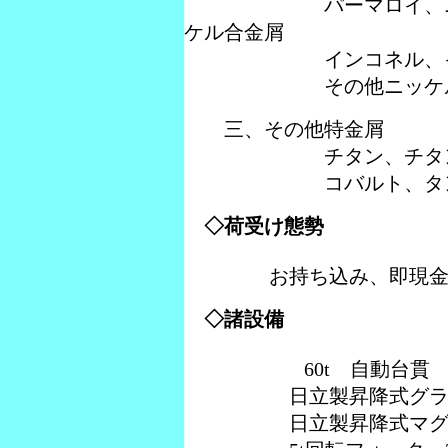
パーマロイ、ニッカロイ、
ケル合金屑
インコネル、インコ
その他ニッケルが含
三、その他特金屑
チタン、チタン
コバルト、タングス
◇荷受け態勢
お持ち込み、即現金
◇諸設備
60t 自動台貫
日立製昇降式グラブ
日立製昇降式マグネ